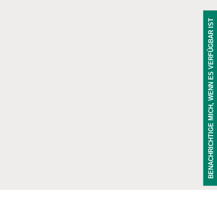
BENACHRICHTIGE MICH, WENN ES VERFÜGBAR IST