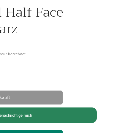
l Half Face
arz
kout berechnet
Mk.III Steel Half Face Mask schwarz
nge für Mk.III Steel Half Face Mask schwarz
kauft
enachrichtige mich