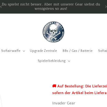
Du spielst nicht besser. Aber mit unserer Gear siehst du
wenigstens so aus!
Softairwaffe
Upgrade Zentrale
BBs / Gas / Batterie
Softa
Spielerbekleidung
🚚 Auf Bestellung: Die Lieferz
sofern der Artikel beim Liefera
Invader Gear