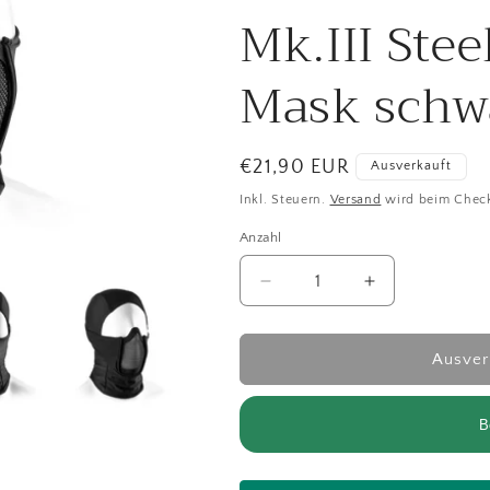
Mk.III Stee
Mask schw
Normaler Preis
€21,90 EUR
Ausverkauft
Inkl. Steuern.
Versand
wird beim Chec
Anzahl
Verringere die Menge für 
Erhöhe die Me
Ausver
B