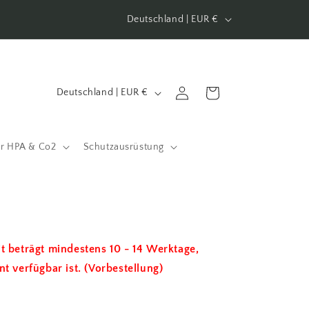
Land/Region
Willkommen in unserem Shop
Deutschland | EUR €
Land/Region
Einloggen
Warenkorb
Deutschland | EUR €
ir HPA & Co2
Schutzausrüstung
eit beträgt mindestens 10 - 14 Werktage,
nt verfügbar ist. (Vorbestellung)